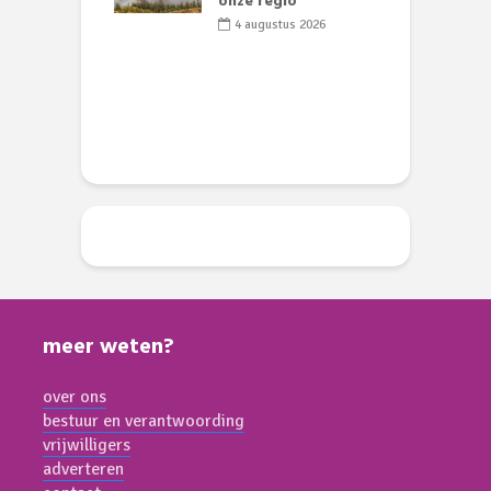
 geen dode
onze regio
D
 of vogels aan’
L
4 augustus 2026
w
li 2026
d
meer weten?
over ons
bestuur en verantwoording
vrijwilligers
adverteren