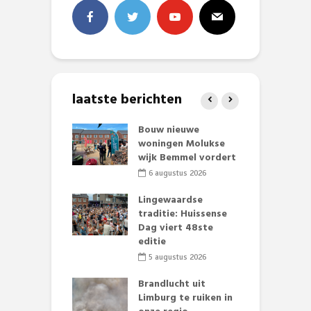
laatste berichten
et Huubke:
Bouw nieuwe
A
ieuwe gezicht
woningen Molukse
L
nze events!
wijk Bemmel vordert
p
S
li 2026
6 augustus 2026
mmertijd op
Lingewaardse
se basisschool:
traditie: Huissense
E
te groenten
Dag viert 48ste
L
st’
editie
F
D
li 2026
5 augustus 2026
s
lijk gif in
Brandlucht uit
nse visvijvers:
Limburg te ruiken in