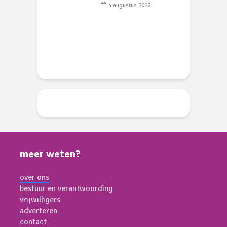
 of vogels aan’
L
4 augustus 2026
w
li 2026
d
meer weten?
over ons
bestuur en verantwoording
vrijwilligers
adverteren
contact