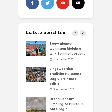
laatste berichten
et Huubke:
Bouw nieuwe
A
ieuwe gezicht
woningen Molukse
L
nze events!
wijk Bemmel vordert
p
S
li 2026
6 augustus 2026
mmertijd op
Lingewaardse
se basisschool:
traditie: Huissense
E
te groenten
Dag viert 48ste
L
st’
editie
F
D
li 2026
5 augustus 2026
s
lijk gif in
Brandlucht uit
nse visvijvers:
Limburg te ruiken in
 geen dode
onze regio
D