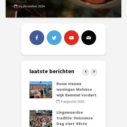
14 december 2024
laatste berichten
et Huubke:
Bouw nieuwe
A
ieuwe gezicht
woningen Molukse
L
nze events!
wijk Bemmel vordert
p
S
li 2026
6 augustus 2026
mmertijd op
Lingewaardse
se basisschool:
traditie: Huissense
E
te groenten
Dag viert 48ste
L