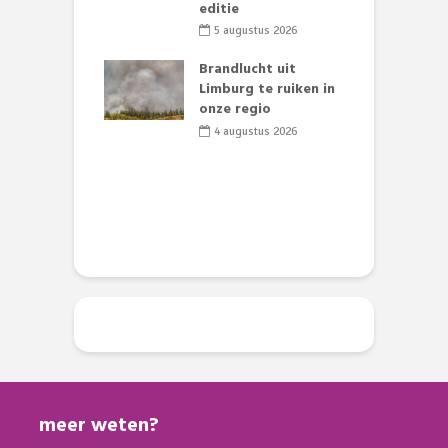
st’
editie
F
D
li 2026
5 augustus 2026
s
lijk gif in
Brandlucht uit
nse visvijvers:
Limburg te ruiken in
 geen dode
onze regio
D
 of vogels aan’
L
4 augustus 2026
w
li 2026
d
meer weten?