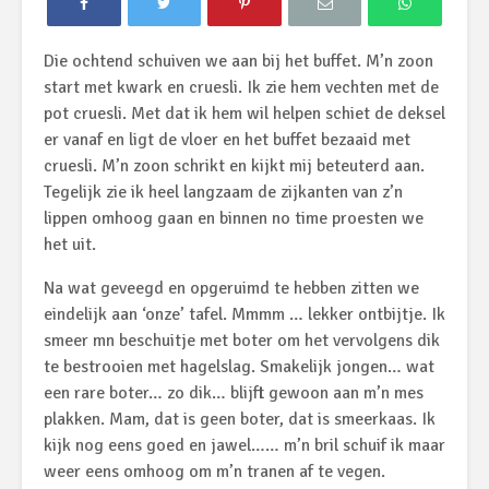
Die ochtend schuiven we aan bij het buffet. M’n zoon
start met kwark en cruesli. Ik zie hem vechten met de
pot cruesli. Met dat ik hem wil helpen schiet de deksel
er vanaf en ligt de vloer en het buffet bezaaid met
cruesli. M’n zoon schrikt en kijkt mij beteuterd aan.
Tegelijk zie ik heel langzaam de zijkanten van z’n
lippen omhoog gaan en binnen no time proesten we
het uit.
Na wat geveegd en opgeruimd te hebben zitten we
eindelijk aan ‘onze’ tafel. Mmmm … lekker ontbijtje. Ik
smeer mn beschuitje met boter om het vervolgens dik
te bestrooien met hagelslag. Smakelijk jongen… wat
een rare boter… zo dik… blijft gewoon aan m’n mes
plakken. Mam, dat is geen boter, dat is smeerkaas. Ik
kijk nog eens goed en jawel…… m’n bril schuif ik maar
weer eens omhoog om m’n tranen af te vegen.