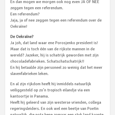
En dan mogen we morgen ook nog even JA OF NEE
zeggen tegen een referendum.
Een referendum?
Jaja, ja of nee zeggen tegen een referendum over de
Oekraïne!
De Oekraïne?
Ja joh, dat land waar ene Porosjenko president is!
Maar dat is toch één van de rijkste mannen in de
wereld? Jazeker, hij is schatrijk geworden met zijn
chocoladefabrieken. Schatschatschatrijk!!
En hij betaalde zijn personeel zo weinig dat het meer
slavenfabrieken leken.
En al zijn rijkdom heeft hij inmiddels natuurlijk
veiliggesteld op zo’n tropisch eilandje via een
kantoortje in Panama.
Heeft hij geleerd van zijn westerse vrienden, collega
regeringsleiders. En ook wel een beetje van Poetin
natuurlijk, die nota bene zomaar een stuk land kaapte