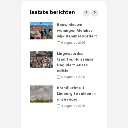
laatste berichten
et Huubke:
Bouw nieuwe
A
ieuwe gezicht
woningen Molukse
L
nze events!
wijk Bemmel vordert
p
S
li 2026
6 augustus 2026
mmertijd op
Lingewaardse
se basisschool:
traditie: Huissense
E
te groenten
Dag viert 48ste
L
st’
editie
F
D
li 2026
5 augustus 2026
s
lijk gif in
Brandlucht uit
nse visvijvers:
Limburg te ruiken in
 geen dode
onze regio
D
 of vogels aan’
L
4 augustus 2026
w
li 2026
d