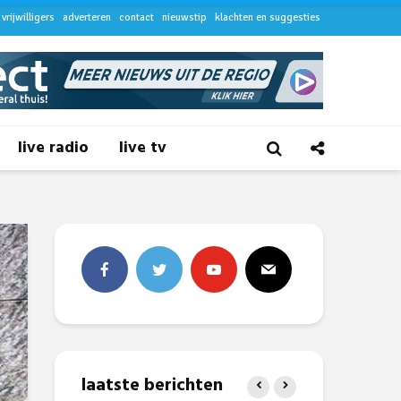
vrijwilligers
adverteren
contact
nieuwstip
klachten en suggesties
live radio
live tv
laatste berichten