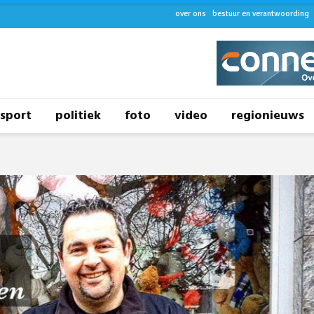
over ons
bestuur en verantwoording
sport
politiek
foto
video
regionieuws