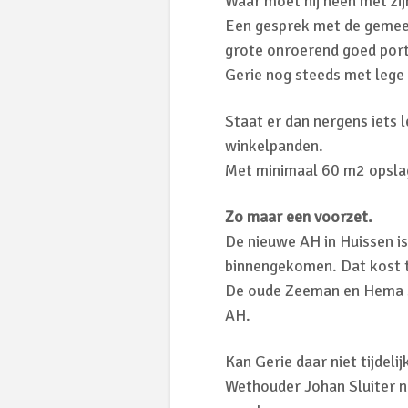
Waar moet hij heen met zij
Een gesprek met de gemeen
grote onroerend goed porte
Gerie nog steeds met lege 
Staat er dan nergens iets 
winkelpanden.
Met minimaal 60 m2 opslagru
Zo maar een voorzet.
De nieuwe AH in Huissen is
binnengekomen. Dat kost ti
De oude Zeeman en Hema st
AH.
Kan Gerie daar niet tijdelij
Wethouder Johan Sluiter ne