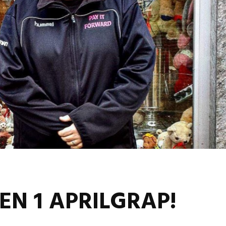
Omgeving Deken
Ontmoe
Doctor Mulderstraat
Het nie
Bemmel wordt
van onz
éénrichtingsverkeer
28 juli 
30 juli 2026
Komkom
Buurt klaar voor
Angerse
noodsituaties:
‘Eerste
gemeente deelt
geoogs
subsidies uit
28 juli 
29 juli 2026
Gevaarli
Stormbaan zorgt
Huissens
voor zomerse pret.
‘Raak g
vissen o
28 juli 2026
27 juli 
EEN 1 APRILGRAP!