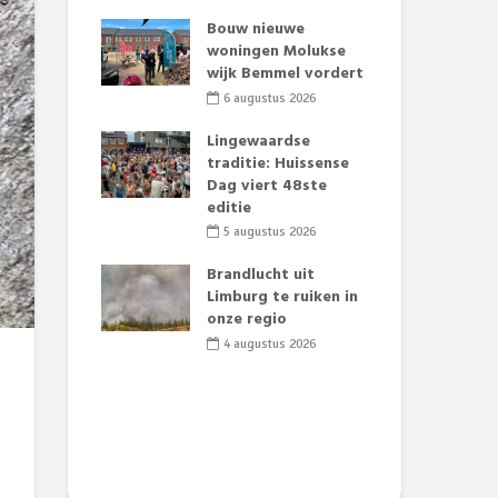
t Huubke:
Bouw nieuwe
Alz
uwe gezicht
woningen Molukse
Li
e events!
wijk Bemmel vordert
pre
Su
2026
6 augustus 2026
3
mertijd op
Lingewaardse
 basisschool:
traditie: Huissense
Eer
 groenten
Dag viert 48ste
Lat
t’
editie
Fes
Do
2026
5 augustus 2026
sw
jk gif in
Brandlucht uit
2
e visvijvers:
Limburg te ruiken in
een dode
onze regio
Dru
f vogels aan’
Lo
4 augustus 2026
we
2026
de 
2