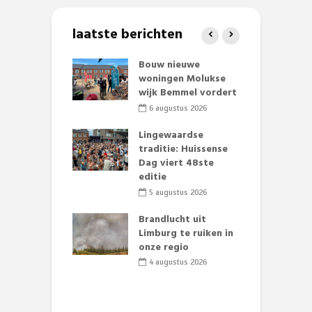
laatste berichten
et Huubke:
Bouw nieuwe
A
ieuwe gezicht
woningen Molukse
L
nze events!
wijk Bemmel vordert
p
S
li 2026
6 augustus 2026
mmertijd op
Lingewaardse
se basisschool:
traditie: Huissense
E
te groenten
Dag viert 48ste
L
st’
editie
F
D
li 2026
5 augustus 2026
s
lijk gif in
Brandlucht uit
nse visvijvers:
Limburg te ruiken in
 geen dode
onze regio
D
 of vogels aan’
L
4 augustus 2026
w
li 2026
d