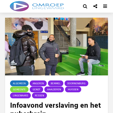
ALGEMEEN
ANGEREN
BEMMEL
DOORNENBURG
GEMEENTE
GENDT
HAALDEREN
HUISSEN
LINGEWAARD
RESSEN
Infoavond verslaving en het