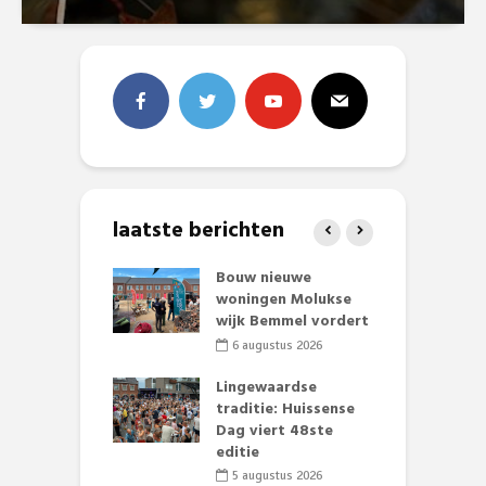
laatste berichten
et Huubke:
Bouw nieuwe
A
ieuwe gezicht
woningen Molukse
L
nze events!
wijk Bemmel vordert
p
S
li 2026
6 augustus 2026
mmertijd op
Lingewaardse
se basisschool:
traditie: Huissense
E
te groenten
Dag viert 48ste
L
st’
editie
F
D
li 2026
5 augustus 2026