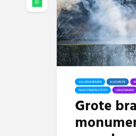
112 LINGEWAARD
ALGEMEEN
A
INGEZONDEN FOTO'S
LINGEWAARD
Grote br
monumen