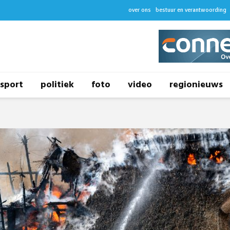
over ons
bestuur en verantwoording
sport
politiek
foto
video
regionieuws