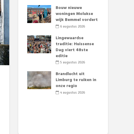
t Huubke:
Bouw nieuwe
Alz
uwe gezicht
woningen Molukse
Li
e events!
wijk Bemmel vordert
pre
Su
2026
6 augustus 2026
3
mertijd op
Lingewaardse
 basisschool:
traditie: Huissense
Eer
 groenten
Dag viert 48ste
Lat
t’
editie
Fes
Do
2026
5 augustus 2026
sw
jk gif in
Brandlucht uit
2
e visvijvers:
Limburg te ruiken in
een dode
onze regio
Dru
f vogels aan’
Lo
4 augustus 2026
we
2026
de 
2