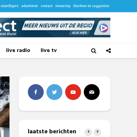
vrijwilligers
adverteren
contact
nieuwstip
klachten en suggesties
live radio
live tv
laatste berichten