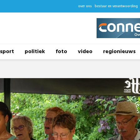
over ons
bestuur en verantwoording
sport
politiek
foto
video
regionieuws