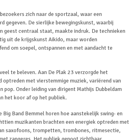
 bezoekers zich naar de sportzaal, waar een
d gegeven. De sierlijke bewegingskunst, waarbij
n geest centraal staat, maakte indruk. De technieken
tig uit de krijgskunst Aikido, maar worden
fend om soepel, ontspannen en met aandacht te
veel te beleven. Aan De Plak 23 verzorgde het
d optreden met vierstemmige muziek, variërend van
 en pop. Onder leiding van dirigent Mathijs Dubbeldam
n het koor af op het publiek.
de Big Band Bemmel horen hoe aanstekelijk swing- en
achttien muzikanten brachten een energiek optreden met
an saxofoons, trompetten, trombones, ritmesectie,
t zangeres. Het publiek genoot zichtbaar.