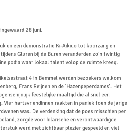
ingewaard 28 juni.
uk en een demonstratie Ki-Aikido tot koorzang en
ijdens Gluren bij de Buren veranderden zo’n twintig
eine podia waar lokaal talent volop de ruimte kreeg.
Dikelsestraat 4 in Bemmel werden bezoekers welkom
enberg, Frans Reijnen en de ‘Hazenpeperdames’. Het
genschijnlijk feestelijke maaltijd die al snel een
 Vier hartsvriendinnen raakten in paniek toen de jarige
rdwenen was. De verdenking dat de poes misschien per
 beland, zorgde voor hilarische en verontwaardigde
aterstuk werd met zichtbaar plezier gespeeld en viel