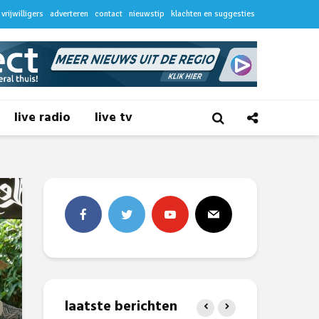
vrijwilligers
adverteren
contact
nieuwstip
klachten en suggesties
live radio
live tv
laatste berichten