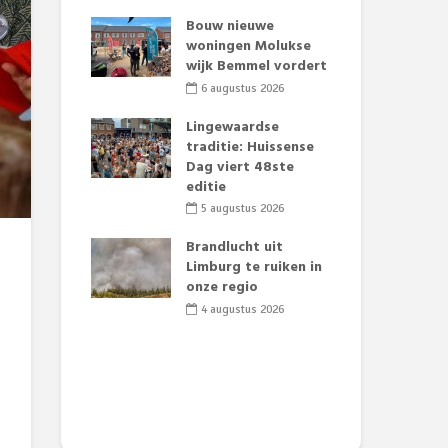
t Huubke:
Bouw nieuwe
Alz
uwe gezicht
woningen Molukse
Li
e events!
wijk Bemmel vordert
pre
Su
2026
6 augustus 2026
3
mertijd op
Lingewaardse
 basisschool:
traditie: Huissense
Eer
 groenten
Dag viert 48ste
Lat
t’
editie
Fes
Do
2026
5 augustus 2026
sw
jk gif in
Brandlucht uit
2
e visvijvers:
Limburg te ruiken in
een dode
onze regio
Dru
f vogels aan’
Lo
4 augustus 2026
we
2026
de 
2