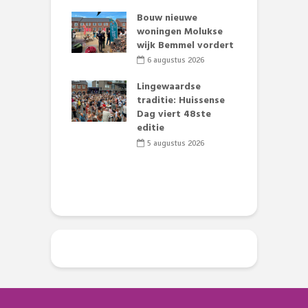
ieuwe gezicht
A
nze events!
Bouw nieuwe
L
woningen Molukse
p
li 2026
wijk Bemmel vordert
S
mmertijd op
6 augustus 2026
se basisschool:
te groenten
Lingewaardse
E
st’
traditie: Huissense
L
Dag viert 48ste
F
li 2026
editie
D
s
5 augustus 2026