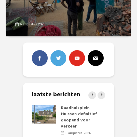
6 augustus 2026
laatste berichten
baan zorgt
Raadhuisplein
B
zomerse pret.
Huissen definitief
L
geopend voor
o
li 2026
verkeer
et Huubke:
8 augustus 2026