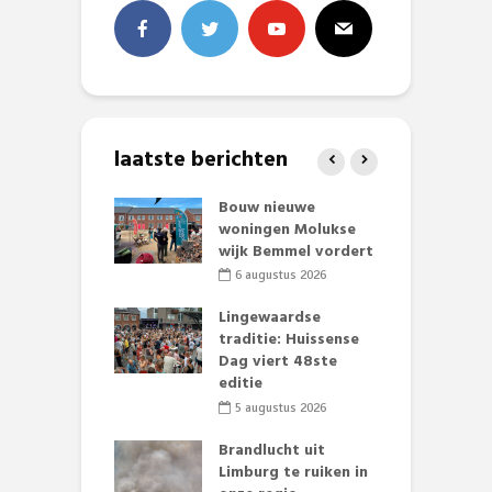
laatste berichten
et Huubke:
Bouw nieuwe
A
ieuwe gezicht
woningen Molukse
L
nze events!
wijk Bemmel vordert
p
S
li 2026
6 augustus 2026
mmertijd op
Lingewaardse
se basisschool:
traditie: Huissense
E
te groenten
Dag viert 48ste
L
st’
editie
F
D
li 2026
5 augustus 2026
s
lijk gif in
Brandlucht uit
nse visvijvers:
Limburg te ruiken in