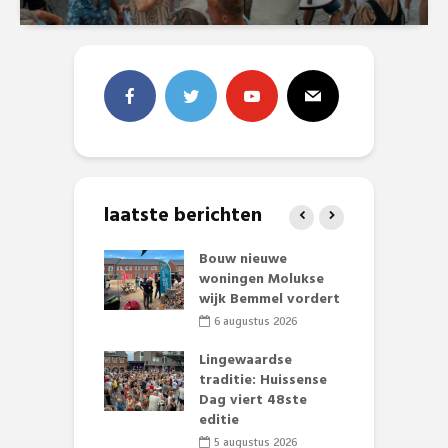
laatste berichten
et Huubke:
Bouw nieuwe
A
ieuwe gezicht
woningen Molukse
L
nze events!
wijk Bemmel vordert
p
S
li 2026
6 augustus 2026
mmertijd op
Lingewaardse
se basisschool:
traditie: Huissense
E
te groenten
Dag viert 48ste
L
st’
editie
F
D
li 2026
5 augustus 2026