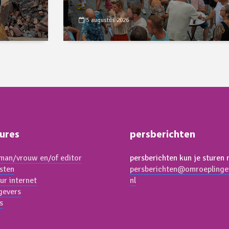
5 augustus 2026
ures
persberichten
an/vrouw en/of editor
persberichten kun je sturen 
isten
persberichten@omroeplinge
ur internet
nl
gevers
s