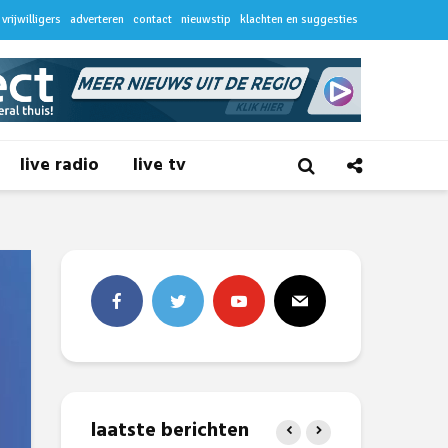
vrijwilligers
adverteren
contact
nieuwstip
klachten en suggesties
live radio
live tv
laatste berichten