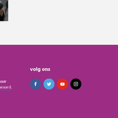
volg ons
naar
waard.