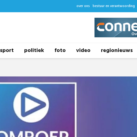
over ons
bestuur en verantwoording
sport
politiek
foto
video
regionieuws