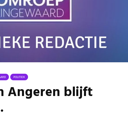
Omgeving Deken
Ontmoe
Doctor Mulderstraat
Het nie
Bemmel wordt
van onz
éénrichtingsverkeer
28 juli 
30 juli 2026
Komkom
Buurt klaar voor
Angerse
noodsituaties:
‘Eerste
gemeente deelt
geoogs
subsidies uit
28 juli 
29 juli 2026
Gevaarli
Stormbaan zorgt
Huissens
AARD
POLITIEK
voor zomerse pret.
‘Raak g
 Angeren blijft
vissen o
28 juli 2026
27 juli 
…