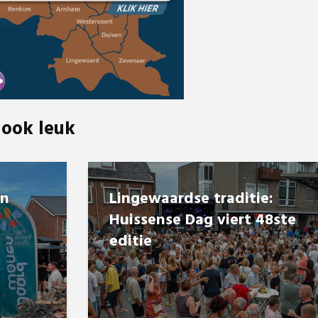
 ook leuk
en
Lingewaardse traditie:
Huissense Dag viert 48ste
editie