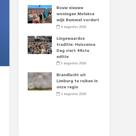
t Huubke:
Bouw nieuwe
Alz
uwe gezicht
woningen Molukse
Li
e events!
wijk Bemmel vordert
pre
Su
2026
6 augustus 2026
3
mertijd op
Lingewaardse
 basisschool:
traditie: Huissense
Eer
 groenten
Dag viert 48ste
Lat
t’
editie
Fes
Do
2026
5 augustus 2026
sw
jk gif in
Brandlucht uit
2
e visvijvers:
Limburg te ruiken in
een dode
onze regio
Dru
f vogels aan’
Lo
4 augustus 2026
we
2026
de 
2