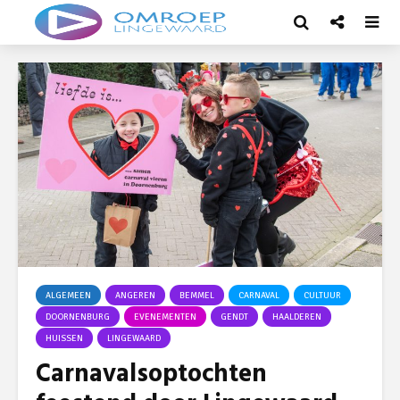
ALGEMEEN
ANGEREN
BEMMEL
CARNAVAL
CULTUUR
DOORNENBURG
EVENEMENTEN
GENDT
HAALDEREN
HUISSEN
LINGEWAARD
Carnavalsoptochten