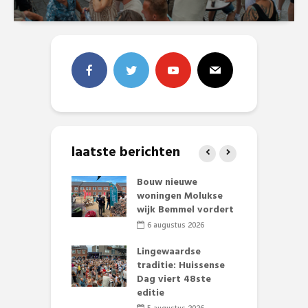
laatste berichten
et Huubke:
Bouw nieuwe
A
ieuwe gezicht
woningen Molukse
L
nze events!
wijk Bemmel vordert
p
S
li 2026
6 augustus 2026
mmertijd op
Lingewaardse
se basisschool:
traditie: Huissense
E
te groenten
Dag viert 48ste
L
st’
editie
F
D