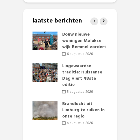
laatste berichten
et Huubke:
Bouw nieuwe
A
ieuwe gezicht
woningen Molukse
L
nze events!
wijk Bemmel vordert
p
S
li 2026
6 augustus 2026
mmertijd op
Lingewaardse
se basisschool:
traditie: Huissense
E
te groenten
Dag viert 48ste
L
st’
editie
F
D
li 2026
5 augustus 2026
s
lijk gif in
Brandlucht uit
nse visvijvers:
Limburg te ruiken in
 geen dode
onze regio
D
 of vogels aan’
L
4 augustus 2026
w
li 2026
d