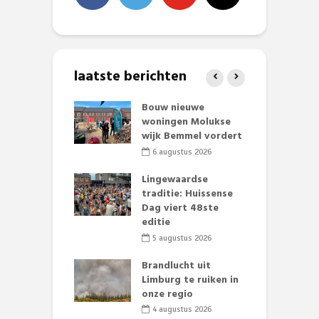
laatste berichten
et Huubke:
Bouw nieuwe
A
ieuwe gezicht
woningen Molukse
L
nze events!
wijk Bemmel vordert
p
S
li 2026
6 augustus 2026
mmertijd op
Lingewaardse
se basisschool:
traditie: Huissense
E
te groenten
Dag viert 48ste
L
st’
editie
F
D
li 2026
5 augustus 2026
s
lijk gif in
Brandlucht uit
nse visvijvers:
Limburg te ruiken in
 geen dode
onze regio
D
 of vogels aan’
L
4 augustus 2026