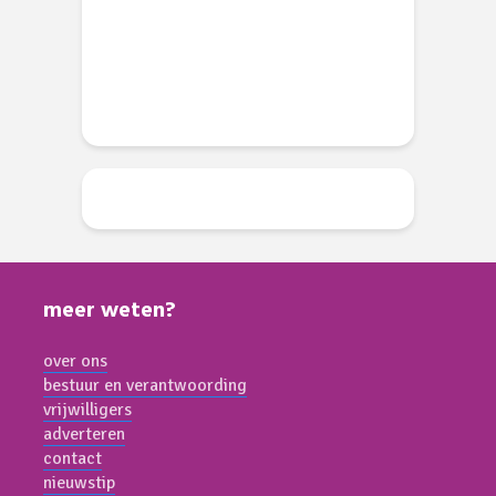
w
li 2026
d
meer weten?
over ons
bestuur en verantwoording
vrijwilligers
adverteren
contact
nieuwstip