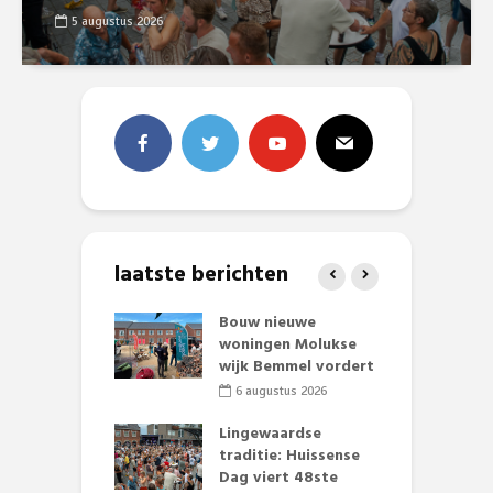
5 augustus 2026
laatste berichten
et Huubke:
Bouw nieuwe
A
ieuwe gezicht
woningen Molukse
L
nze events!
wijk Bemmel vordert
p
S
li 2026
6 augustus 2026
mmertijd op
Lingewaardse
se basisschool:
traditie: Huissense
E
te groenten
Dag viert 48ste
L