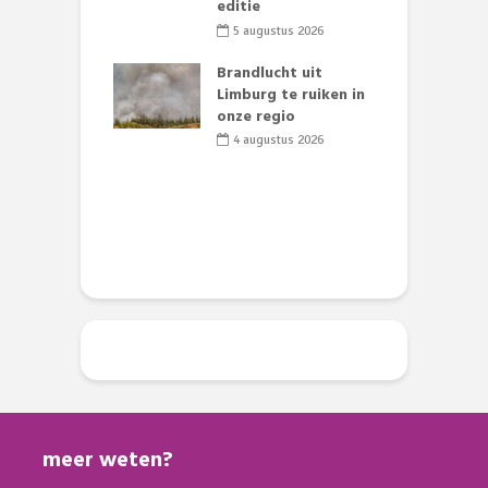
st’
editie
F
D
li 2026
5 augustus 2026
s
lijk gif in
Brandlucht uit
nse visvijvers:
Limburg te ruiken in
 geen dode
onze regio
D
 of vogels aan’
L
4 augustus 2026
w
li 2026
d
meer weten?