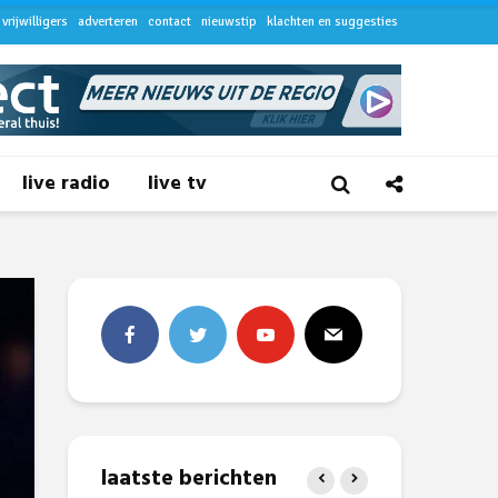
vrijwilligers
adverteren
contact
nieuwstip
klachten en suggesties
live radio
live tv
laatste berichten