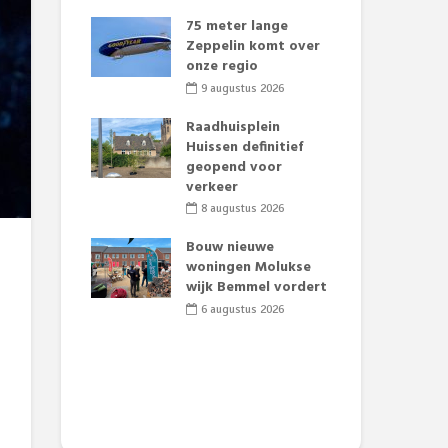
laar voor
75 meter lange
Li
uaties:
Zeppelin komt over
tra
e deelt
onze regio
Dag
s uit
edi
9 augustus 2026
2026
5
Raadhuisplein
aan zorgt
Huissen definitief
Bra
merse pret.
geopend voor
Lim
verkeer
onz
2026
8 augustus 2026
4
t Huubke:
uwe gezicht
Bouw nieuwe
Alz
e events!
woningen Molukse
Li
wijk Bemmel vordert
pre
2026
Su
6 augustus 2026
3