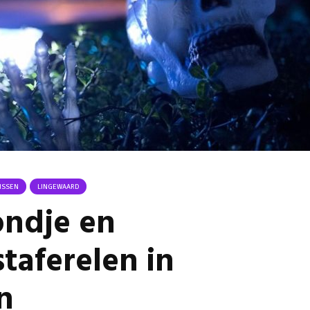
Van kerkbank naar
Buurt k
theaterstoel: hoe de
noodsit
Donatuskerk in
gemeent
Bemmel een nieuw
subsidie
leven als
29 juli 
Theaterkerk kreeg.
Stormb
1 augustus 2026
voor zo
Groot project
28 juli 
Huissen opnieuw
toegewezen aan
Ontmoe
aannemer uit
Het nie
Zevenaarse Angerlo
van onz
ISSEN
LINGEWAARD
31 juli 2026
28 juli 
ndje en
Omgeving Deken
Doctor Mulderstraat
taferelen in
Bemmel wordt
éénrichtingsverkeer
n
30 juli 2026