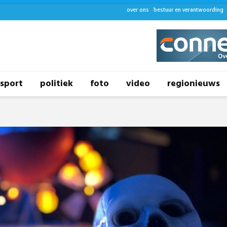
over ons
bestuur en verantwoording
sport
politiek
foto
video
regionieuws