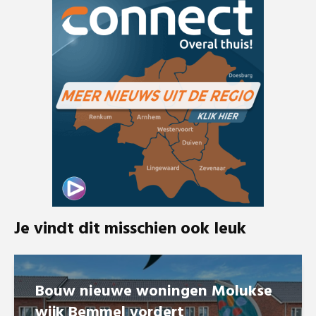
Je vindt dit misschien ook leuk
Bouw nieuwe woningen Molukse
wijk Bemmel vordert