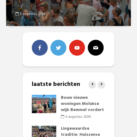
5 augustus 2026
laatste berichten
et Huubke:
Bouw nieuwe
A
ieuwe gezicht
woningen Molukse
L
nze events!
wijk Bemmel vordert
p
S
li 2026
6 augustus 2026
mmertijd op
Lingewaardse
se basisschool:
traditie: Huissense
E