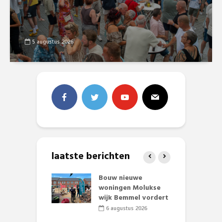
5 augustus 2026
laatste berichten
et Huubke:
Bouw nieuwe
A
ieuwe gezicht
woningen Molukse
L
nze events!
wijk Bemmel vordert
p
S
li 2026
6 augustus 2026