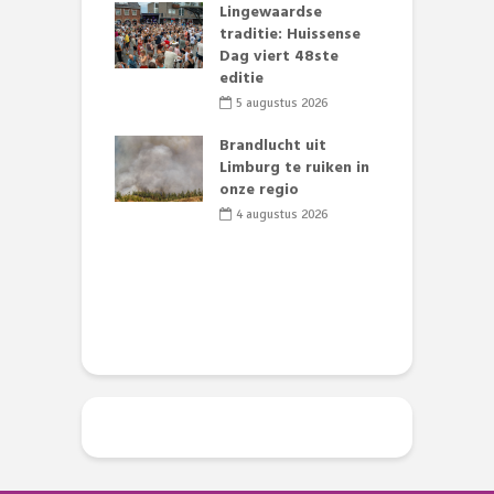
mmertijd op
Lingewaardse
se basisschool:
traditie: Huissense
E
te groenten
Dag viert 48ste
L
st’
editie
F
D
li 2026
5 augustus 2026
s
lijk gif in
Brandlucht uit
nse visvijvers:
Limburg te ruiken in
 geen dode
onze regio
D
 of vogels aan’
L
4 augustus 2026
w
li 2026
d