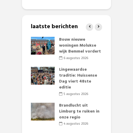
laatste berichten
et Huubke:
Bouw nieuwe
A
ieuwe gezicht
woningen Molukse
L
nze events!
wijk Bemmel vordert
p
S
li 2026
6 augustus 2026
mmertijd op
Lingewaardse
se basisschool:
traditie: Huissense
E
te groenten
Dag viert 48ste
L
st’
editie
F
D
li 2026
5 augustus 2026
s
lijk gif in
Brandlucht uit
nse visvijvers:
Limburg te ruiken in
 geen dode
onze regio
D
 of vogels aan’
L
4 augustus 2026
w
li 2026