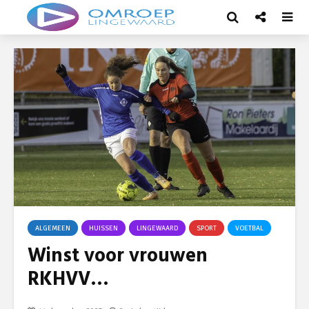
ALGEMEEN
HUISSEN
LINGEWAARD
SPORT
VOETBAL
Winst voor vrouwen
RKHVV…