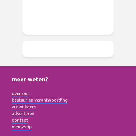
d
meer weten?
over ons
bestuur en verantwoording
vrijwilligers
adverteren
contact
nieuwstip