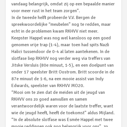
vandaag belangrijk, omdat zij op een bepaalde manier
voor meer rust in het team zorgen”.
In de tweede helft probeerde V.V. Bergen de
spreekwoordelijke “meubelen” nog te redden, maar
echt in de problemen kwam RKHVV niet meer.
Keepster Happel was nog wel kansloos op een goed
genomen vrije trap (1-4), maar toen had spits Nazli
Halici tussendoor de 0-4 al laten aantekenen. In de
slotfase liep RKHVV nog verder weg via treffers van
Jitske Versluis (80e minuut, 1-5), en een doelpunt van
onder 17 speelster Britt Oostrom. Britt scoorde in de
87e minuut de 1-6, na een mooie assist van Indy
Edwards, speelster van RKHVV MO20.
“Mooi om te zien dat de meiden uit de jeugd van
RKHVV ons zo goed aanvullen en samen
verantwoordelijk waren voor de laatste treffer, want
wie de jeugd heeft, heeft de toekomst” aldus Mijland.
“In de absolute slotfase was Esmée Happel met twee
mooie reddingen ook nog belangrijk voor ons”, zo