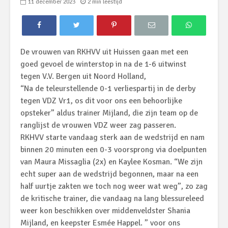
11 december 2023
2 min leestijd
De vrouwen van RKHVV uit Huissen gaan met een
goed gevoel de winterstop in na de 1-6 uitwinst
tegen V.V. Bergen uit Noord Holland,
“Na de teleurstellende 0-1 verliespartij in de derby
tegen VDZ Vr1, os dit voor ons een behoorlijke
opsteker” aldus trainer Mijland, die zijn team op de
ranglijst de vrouwen VDZ weer zag passeren.
RKHVV starte vandaag sterk aan de wedstrijd en nam
binnen 20 minuten een 0-3 voorsprong via doelpunten
van Maura Missaglia (2x) en Kaylee Kosman. “We zijn
echt super aan de wedstrijd begonnen, maar na een
half uurtje zakten we toch nog weer wat weg”, zo zag
de kritische trainer, die vandaag na lang blessureleed
weer kon beschikken over middenveldster Shania
Mijland, en keepster Esmée Happel. ” voor ons