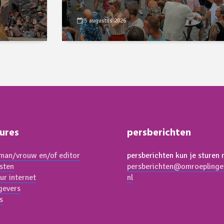
5 augustus 2026
ures
persberichten
an/vrouw en/of editor
persberichten kun je sturen 
isten
persberichten@omroeplinge
ur internet
nl
gevers
s