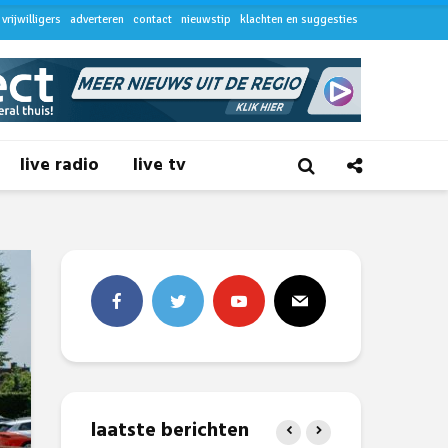
vrijwilligers
adverteren
contact
nieuwstip
klachten en suggesties
live radio
live tv
laatste berichten