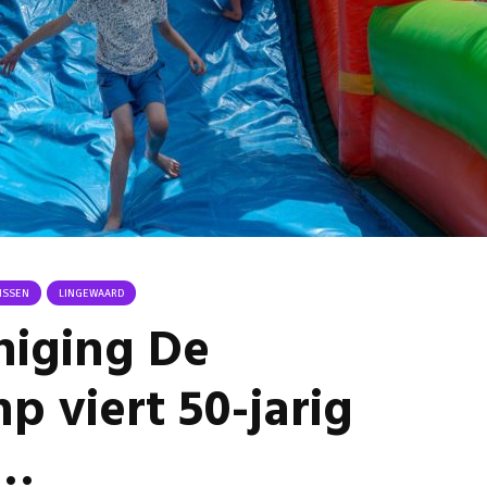
Omgeving Deken
Ontmoe
Doctor Mulderstraat
Het nie
Bemmel wordt
van onz
éénrichtingsverkeer
28 juli 
30 juli 2026
Komkom
Buurt klaar voor
Angerse
noodsituaties:
‘Eerste
gemeente deelt
geoogs
subsidies uit
28 juli 
29 juli 2026
Gevaarli
Stormbaan zorgt
Huissens
ISSEN
LINGEWAARD
voor zomerse pret.
‘Raak g
niging De
vissen o
28 juli 2026
27 juli 
p viert 50-jarig
m…