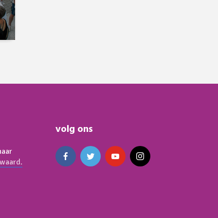
volg ons
naar
waard.