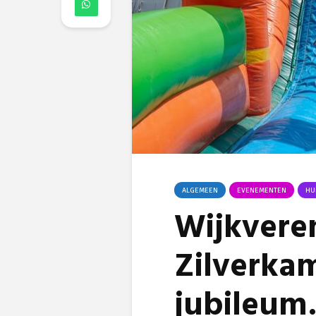
ALGEMEEN
EVENEMENTEN
HU
Wijkvere
Zilverkam
jubileu