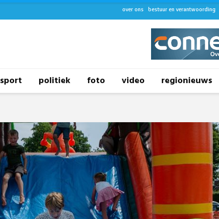
over ons
bestuur en verantwoording
sport
politiek
foto
video
regionieuws