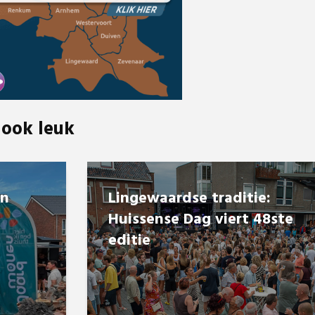
 ook leuk
en
Lingewaardse traditie:
Huissense Dag viert 48ste
editie