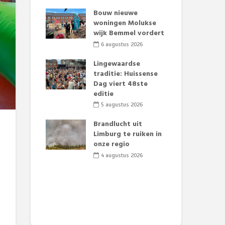
t Huubke:
Bouw nieuwe
Alz
uwe gezicht
woningen Molukse
Li
e events!
wijk Bemmel vordert
pre
Su
2026
6 augustus 2026
3
mertijd op
Lingewaardse
 basisschool:
traditie: Huissense
Eer
 groenten
Dag viert 48ste
Lat
t’
editie
Fes
Do
2026
5 augustus 2026
sw
jk gif in
Brandlucht uit
2
e visvijvers:
Limburg te ruiken in
een dode
onze regio
Dru
f vogels aan’
Lo
4 augustus 2026
we
2026
de 
2