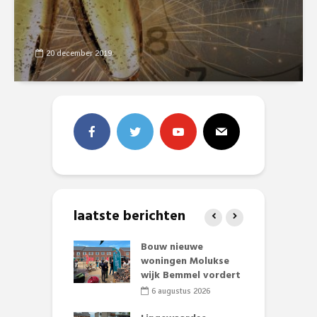
20 december 2019
laatste berichten
et Huubke:
Bouw nieuwe
A
ieuwe gezicht
woningen Molukse
L
nze events!
wijk Bemmel vordert
p
S
li 2026
6 augustus 2026