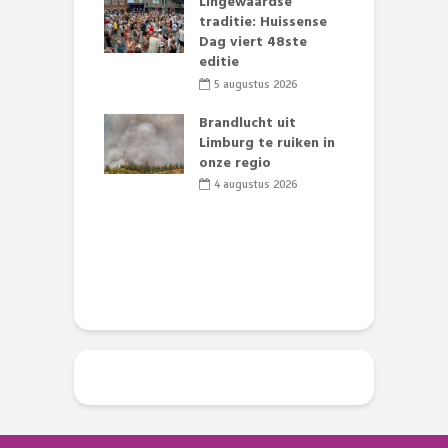
mmertijd op
Lingewaardse
se basisschool:
traditie: Huissense
E
te groenten
Dag viert 48ste
L
st’
editie
F
D
li 2026
5 augustus 2026
s
lijk gif in
Brandlucht uit
nse visvijvers:
Limburg te ruiken in
 geen dode
onze regio
D
 of vogels aan’
L
4 augustus 2026
w
li 2026
d