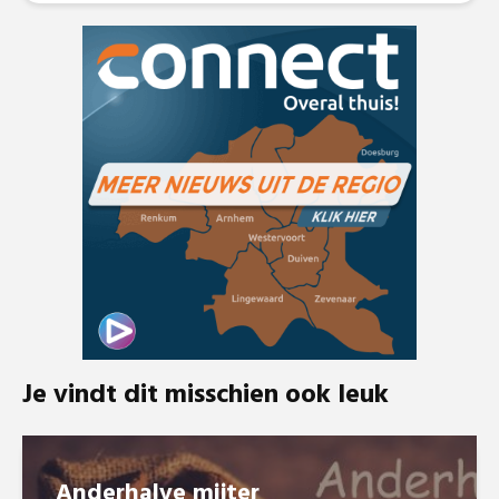
Je vindt dit misschien ook leuk
Anderhalve mijter