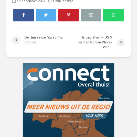
12 december 2024
1 min leestijd
De Huissense ‘Zwaon’ is
Groep 8 van PIUS X
onthuld…
planten bomen Plakse
Veld…