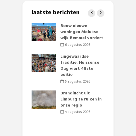
laatste berichten
et Huubke:
Bouw nieuwe
A
ieuwe gezicht
woningen Molukse
L
nze events!
wijk Bemmel vordert
p
S
li 2026
6 augustus 2026
mmertijd op
Lingewaardse
se basisschool:
traditie: Huissense
E
te groenten
Dag viert 48ste
L
st’
editie
F
D
li 2026
5 augustus 2026
s
lijk gif in
Brandlucht uit
nse visvijvers:
Limburg te ruiken in
 geen dode
onze regio
D
 of vogels aan’
L
4 augustus 2026
w
li 2026
d