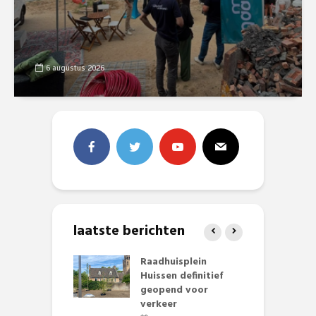
6 augustus 2026
laatste berichten
baan zorgt
Raadhuisplein
B
zomerse pret.
Huissen definitief
L
geopend voor
o
li 2026
verkeer