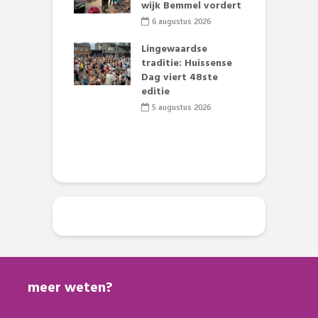
wijk Bemmel vordert
S
mmertijd op
6 augustus 2026
se basisschool:
te groenten
Lingewaardse
E
st’
traditie: Huissense
L
Dag viert 48ste
F
li 2026
editie
D
s
5 augustus 2026
meer weten?