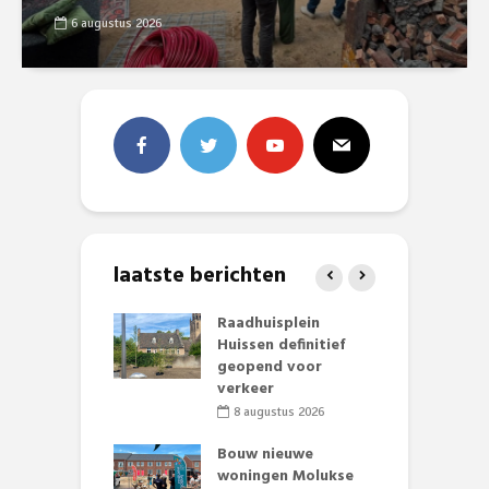
6 augustus 2026
laatste berichten
baan zorgt
Raadhuisplein
B
zomerse pret.
Huissen definitief
L
geopend voor
o
li 2026
verkeer
et Huubke:
8 augustus 2026
ieuwe gezicht
A
nze events!
Bouw nieuwe
L
woningen Molukse
p
li 2026