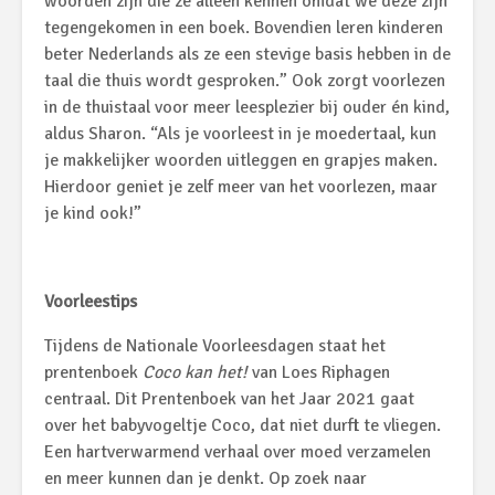
woorden zijn die ze alleen kennen omdat we deze zijn
tegengekomen in een boek. Bovendien leren kinderen
beter Nederlands als ze een stevige basis hebben in de
taal die thuis wordt gesproken.” Ook zorgt voorlezen
in de thuistaal voor meer leesplezier bij ouder én kind,
aldus Sharon. “Als je voorleest in je moedertaal, kun
je makkelijker woorden uitleggen en grapjes maken.
Hierdoor geniet je zelf meer van het voorlezen, maar
je kind ook!”
Voorleestips
Tijdens de Nationale Voorleesdagen staat het
prentenboek
Coco kan het!
van Loes Riphagen
centraal.
Dit Prentenboek van het Jaar 2021 gaat
over het babyvogeltje Coco, dat niet durft te vliegen.
Een hartverwarmend verhaal over moed verzamelen
en meer kunnen dan je denkt. Op zoek naar