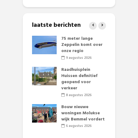
laatste berichten
 klaar voor
75 meter lange
L
ituaties:
Zeppelin komt over
t
nte deelt
onze regio
D
ies uit
e
9 augustus 2026
li 2026
Raadhuisplein
baan zorgt
Huissen definitief
B
zomerse pret.
geopend voor
L
verkeer
o
li 2026
8 augustus 2026
et Huubke:
ieuwe gezicht
Bouw nieuwe
A
nze events!
woningen Molukse
L
wijk Bemmel vordert
p
li 2026
S
6 augustus 2026