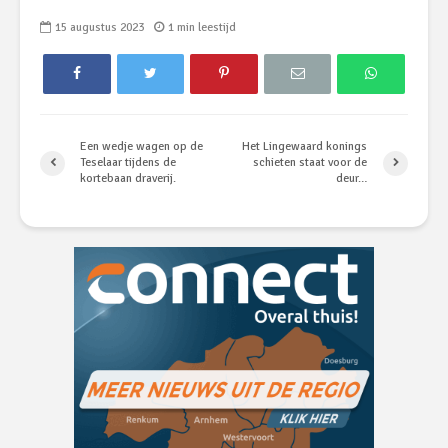
15 augustus 2023
1 min leestijd
Een wedje wagen op de
Het Lingewaard konings
Teselaar tijdens de
schieten staat voor de
kortebaan draverij.
deur…