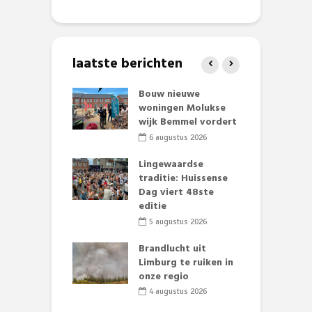
laatste berichten
et Huubke:
Bouw nieuwe
A
ieuwe gezicht
woningen Molukse
L
nze events!
wijk Bemmel vordert
p
S
li 2026
6 augustus 2026
mmertijd op
Lingewaardse
se basisschool:
traditie: Huissense
E
te groenten
Dag viert 48ste
L
st’
editie
F
D
li 2026
5 augustus 2026
s
lijk gif in
Brandlucht uit
nse visvijvers:
Limburg te ruiken in
 geen dode
onze regio
D
 of vogels aan’
L
4 augustus 2026
w
li 2026