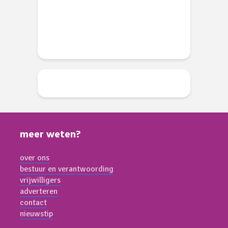
d
meer weten?
over ons
bestuur en verantwoording
vrijwilligers
adverteren
contact
nieuwstip