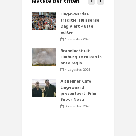
laatste berichten
mmertijd op
Lingewaardse
E
se basisschool:
traditie: Huissense
L
te groenten
Dag viert 48ste
F
st’
editie
D
s
li 2026
5 augustus 2026
lijk gif in
Brandlucht uit
nse visvijvers:
Limburg te ruiken in
D
 geen dode
onze regio
L
 of vogels aan’
w
4 augustus 2026
d
li 2026
Alzheimer Café
 stille motor
Lingewaard
e Theaterkerk
presenteert: Film
R
el
Super Nova
t
t
li 2026
3 augustus 2026
D