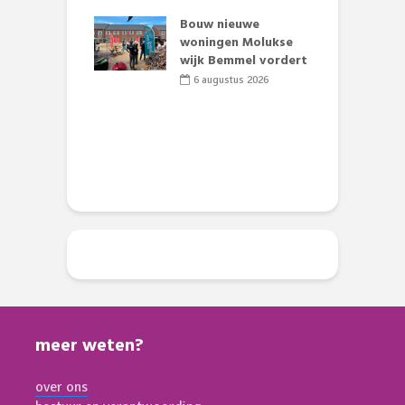
et Huubke:
ieuwe gezicht
Bouw nieuwe
A
nze events!
woningen Molukse
L
wijk Bemmel vordert
p
li 2026
S
6 augustus 2026
meer weten?
over ons