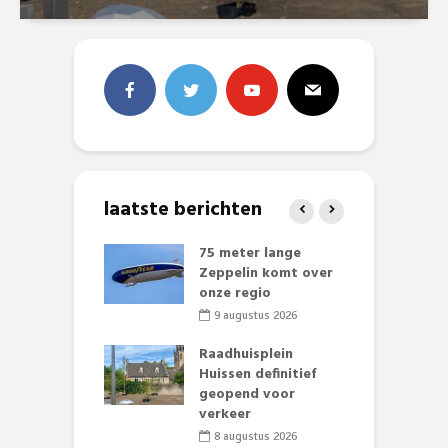
laatste berichten
 klaar voor
75 meter lange
L
ituaties:
Zeppelin komt over
t
nte deelt
onze regio
D
ies uit
e
9 augustus 2026
li 2026
Raadhuisplein
baan zorgt
Huissen definitief
B
zomerse pret.
geopend voor
L
verkeer
o
li 2026
8 augustus 2026