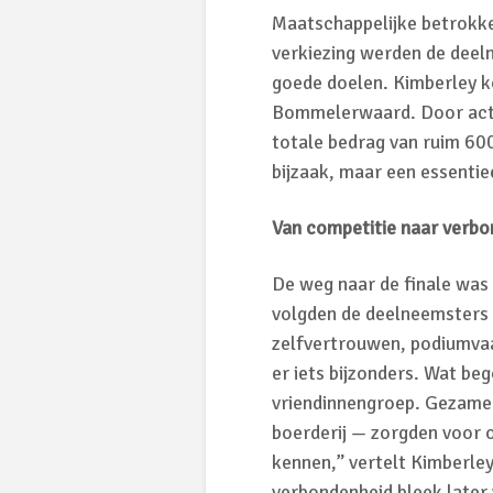
Maatschappelijke betrokke
verkiezing werden de deeln
goede doelen. Kimberley 
Bommelerwaard. Door acties
totale bedrag van ruim 600
bijzaak, maar een essentiee
Van competitie naar verbo
De weg naar de finale was 
volgden de deelneemsters t
zelfvertrouwen, podiumvaa
er iets bijzonders. Wat be
vriendinnengroep. Gezamen
boerderij — zorgden voor 
kennen,” vertelt Kimberley
verbondenheid bleek later 