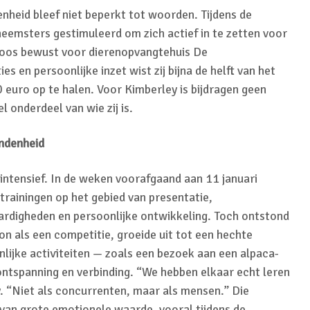
nheid bleef niet beperkt tot woorden. Tijdens de
eemsters gestimuleerd om zich actief in te zetten voor
koos bewust voor dierenopvangtehuis De
 en persoonlijke inzet wist zij bijna de helft van het
 euro op te halen. Voor Kimberley is bijdragen geen
l onderdeel van wie zij is.
ndenheid
intensief. In de weken voorafgaand aan 11 januari
rainingen op het gebied van presentatie,
rdigheden en persoonlijke ontwikkeling. Toch ontstond
gon als een competitie, groeide uit tot een hechte
lijke activiteiten — zoals een bezoek aan een alpaca-
ontspanning en verbinding. “We hebben elkaar echt leren
. “Niet als concurrenten, maar als mensen.” Die
van grote emotionele waarde, vooral tijdens de