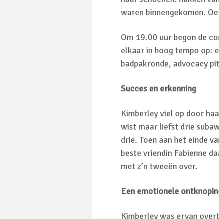
waren binnengekomen. Oef
Om 19.00 uur begon de com
elkaar in hoog tempo op: 
badpakronde, advocacy pitc
Succes en erkenning
Kimberley viel op door ha
wist maar liefst drie suba
drie. Toen aan het einde 
beste vriendin Fabienne daa
met z’n tweeën over.
Een emotionele ontknopin
Kimberley was ervan overt