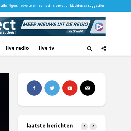
vrijwilligers
adverteren
contact
nieuwstip
klachten en suggesties
live radio
live tv
laatste berichten