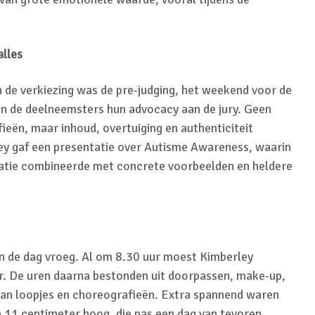
alles
 de verkiezing was de pre-judging, het weekend voor de
en de deelneemsters hun advocacy aan de jury. Geen
fieën, maar inhoud, overtuiging en authenticiteit
ey gaf een presentatie over Autisme Awareness, waarin
ivatie combineerde met concrete voorbeelden en heldere
n de dag vroeg. Al om 8.30 uur moest Kimberley
er. De uren daarna bestonden uit doorpassen, make-up,
 van loopjes en choreografieën. Extra spannend waren
 11 centimeter hoog, die pas een dag van tevoren