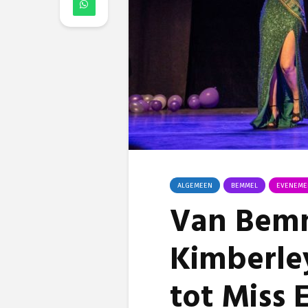
ALGEMEEN
BEMMEL
EVENEME
Van Bemm
Kimberley
tot Miss