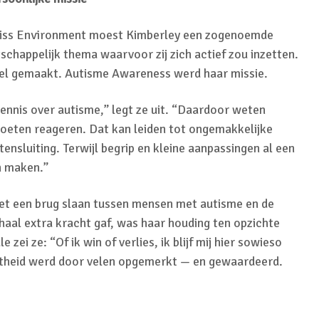
iss Environment moest Kimberley een zogenoemde
chappelijk thema waarvoor zij zich actief zou inzetten.
el gemaakt. Autisme Awareness werd haar missie.
 kennis over autisme,” legt ze uit. “Daardoor weten
oeten reageren. Dat kan leiden tot ongemakkelijke
tensluiting. Terwijl begrip en kleine aanpassingen al een
n maken.”
zet een brug slaan tussen mensen met autisme en de
aal extra kracht gaf, was haar houding ten opzichte
e zei ze: “Of ik win of verlies, ik blijf mij hier sowieso
htheid werd door velen opgemerkt — en gewaardeerd.