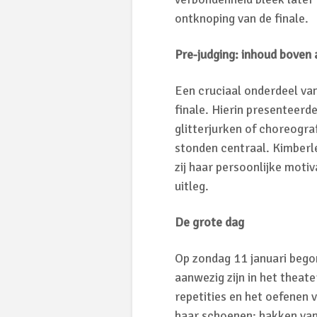
ontknoping van de finale.
Pre-judging: inhoud boven 
Een cruciaal onderdeel van
finale. Hierin presenteerd
glitterjurken of choreogra
stonden centraal. Kimberl
zij haar persoonlijke mot
uitleg.
De grote dag
Op zondag 11 januari bego
aanwezig zijn in het theat
repetities en het oefenen
haar schoenen: hakken van