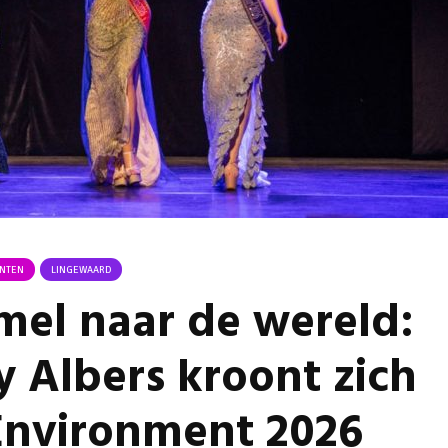
Omgeving Deken
Ontmoe
Doctor Mulderstraat
Het nie
Bemmel wordt
van onz
éénrichtingsverkeer
28 juli 
30 juli 2026
Komkom
Buurt klaar voor
Angerse
noodsituaties:
‘Eerste
gemeente deelt
geoogs
subsidies uit
28 juli 
29 juli 2026
Gevaarli
Stormbaan zorgt
Huissens
NTEN
LINGEWAARD
voor zomerse pret.
‘Raak g
el naar de wereld:
vissen o
28 juli 2026
27 juli 
 Albers kroont zich
 Environment 2026