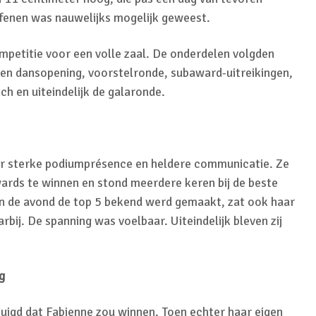
enen was nauwelijks mogelijk geweest.
petitie voor een volle zaal. De onderdelen volgden
een dansopening, voorstelronde, subaward-uitreikingen,
h en uiteindelijk de galaronde.
ar sterke podiumprésence en heldere communicatie. Ze
wards te winnen en stond meerdere keren bij de beste
van de avond de top 5 bekend werd gemaakt, zat ook haar
rbij. De spanning was voelbaar. Uiteindelijk bleven zij
g
uigd dat Fabienne zou winnen. Toen echter haar eigen