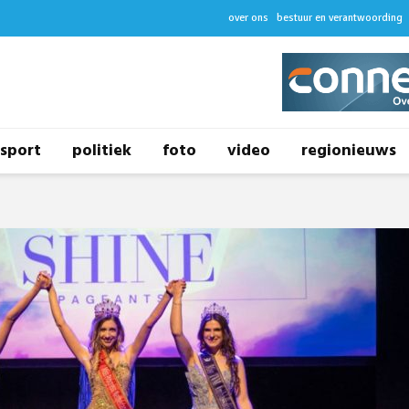
over ons
bestuur en verantwoording
sport
politiek
foto
video
regionieuws