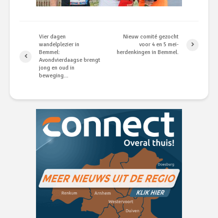
Vier dagen
Nieuw comité gezocht
wandelplezier in
voor 4 en 5 mei-
Bemmel:
herdenkingen in Bemmel.
Avondvierdaagse brengt
jong en oud in
beweging…