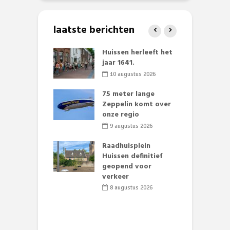
laatste berichten
ving Deken
Huissen herleeft het
B
r Mulderstraat
jaar 1641.
w
el wordt
w
10 augustus 2026
chtingsverkeer
75 meter lange
li 2026
Zeppelin komt over
L
 klaar voor
onze regio
t
ituaties:
D
9 augustus 2026
nte deelt
e
ies uit
Raadhuisplein
Huissen definitief
li 2026
geopend voor
B
baan zorgt
verkeer
L
zomerse pret.
o
8 augustus 2026
li 2026