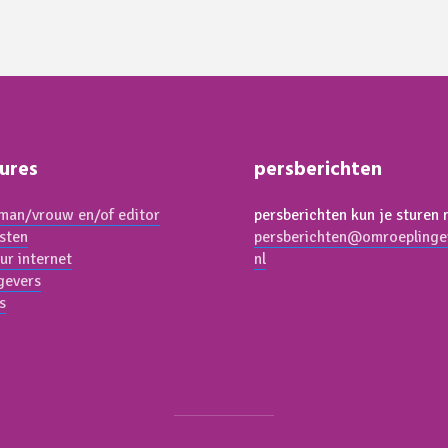
ures
persberichten
an/vrouw en/of editor
persberichten kun je sturen 
isten
persberichten@omroeplinge
ur internet
nl
gevers
s