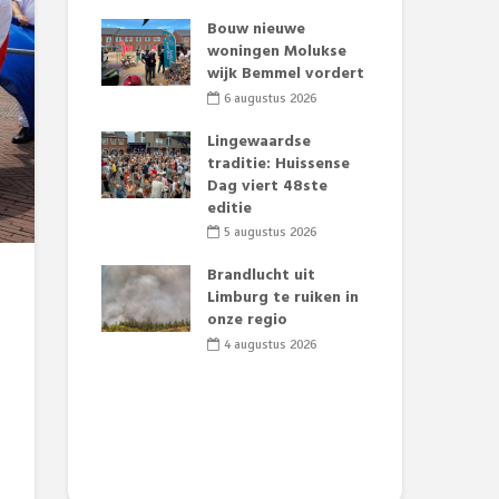
t Huubke:
Bouw nieuwe
Alz
uwe gezicht
woningen Molukse
Li
e events!
wijk Bemmel vordert
pre
Su
2026
6 augustus 2026
3
mertijd op
Lingewaardse
 basisschool:
traditie: Huissense
Eer
 groenten
Dag viert 48ste
Lat
t’
editie
Fes
Do
2026
5 augustus 2026
sw
jk gif in
Brandlucht uit
2
e visvijvers:
Limburg te ruiken in
een dode
onze regio
Dru
f vogels aan’
Lo
4 augustus 2026
we
2026
de 
2