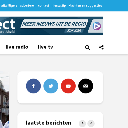
vrijwilligers
adverteren
contact
nieuwstip
klachten en suggesties
live radio
live tv
laatste berichten