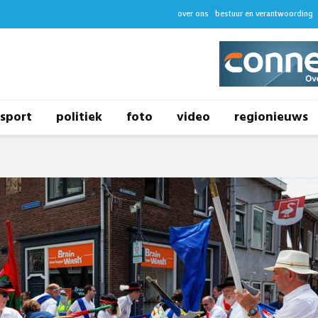
over ons
bestuur en verantwoording
sport
politiek
foto
video
regionieuws