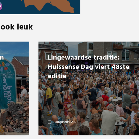
 ook leuk
en
Lingewaardse traditie:
Huissense Dag viert 48ste
editie
5 augustus 2026