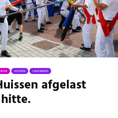
Omgeving Deken
Ontmoe
Doctor Mulderstraat
Het nie
Bemmel wordt
van onz
éénrichtingsverkeer
28 juli 
30 juli 2026
Komkom
Buurt klaar voor
Angerse
noodsituaties:
‘Eerste
gemeente deelt
geoogs
subsidies uit
28 juli 
29 juli 2026
Gevaarli
Stormbaan zorgt
Huissens
ENTEN
HUISSEN
LINGEWAARD
voor zomerse pret.
‘Raak g
uissen afgelast
vissen o
28 juli 2026
27 juli 
hitte.