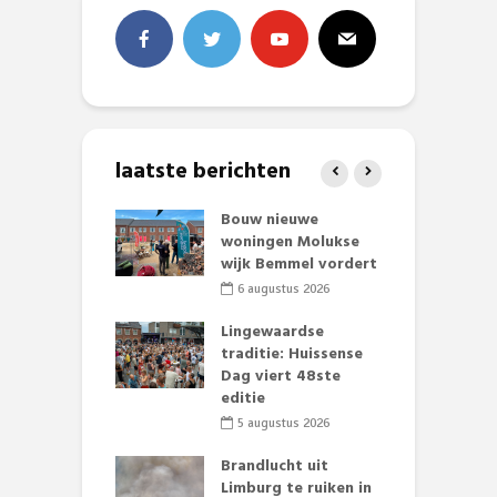
laatste berichten
et Huubke:
Bouw nieuwe
A
ieuwe gezicht
woningen Molukse
L
nze events!
wijk Bemmel vordert
p
S
li 2026
6 augustus 2026
mmertijd op
Lingewaardse
se basisschool:
traditie: Huissense
E
te groenten
Dag viert 48ste
L
st’
editie
F
D
li 2026
5 augustus 2026
s
lijk gif in
Brandlucht uit
nse visvijvers:
Limburg te ruiken in