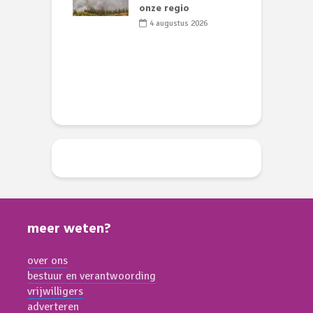
 geen dode
onze regio
D
 of vogels aan’
L
4 augustus 2026
w
li 2026
d
meer weten?
over ons
bestuur en verantwoording
vrijwilligers
adverteren