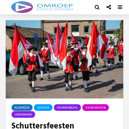
ALGEMEEN
CULTUUR
DOORNENBURG
EVENEMENTEN
LINGEWAARD
Schuttersfeesten