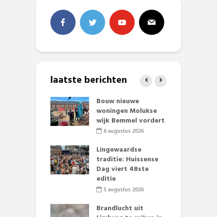
laatste berichten
et Huubke:
Bouw nieuwe
A
ieuwe gezicht
woningen Molukse
L
nze events!
wijk Bemmel vordert
p
S
li 2026
6 augustus 2026
mmertijd op
Lingewaardse
se basisschool:
traditie: Huissense
E
te groenten
Dag viert 48ste
L
st’
editie
F
D
li 2026
5 augustus 2026
s
lijk gif in
Brandlucht uit