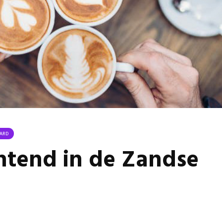
Van kerkbank naar
Buurt k
theaterstoel: hoe de
noodsit
Donatuskerk in
gemeent
Bemmel een nieuw
subsidie
leven als
29 juli 
Theaterkerk kreeg.
Stormb
1 augustus 2026
voor zo
Groot project
28 juli 
Huissen opnieuw
toegewezen aan
Ontmoe
aannemer uit
Het nie
Zevenaarse Angerlo
van onz
ARD
31 juli 2026
28 juli 
htend in de Zandse
Omgeving Deken
Doctor Mulderstraat
Bemmel wordt
éénrichtingsverkeer
30 juli 2026