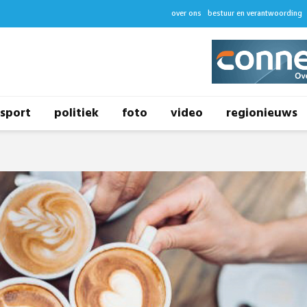
over ons
bestuur en verantwoording
sport
politiek
foto
video
regionieuws