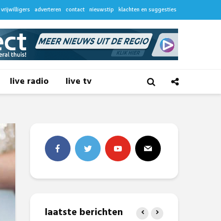
vrijwilligers
adverteren
contact
nieuwstip
klachten en suggesties
live radio
live tv
laatste berichten