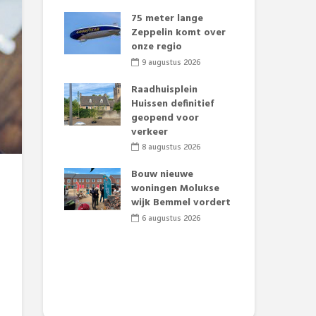
laar voor
75 meter lange
Li
uaties:
Zeppelin komt over
tra
e deelt
onze regio
Dag
s uit
edi
9 augustus 2026
2026
5
Raadhuisplein
aan zorgt
Huissen definitief
Bra
merse pret.
geopend voor
Lim
verkeer
onz
2026
8 augustus 2026
4
t Huubke:
uwe gezicht
Bouw nieuwe
Alz
e events!
woningen Molukse
Li
wijk Bemmel vordert
pre
2026
Su
6 augustus 2026
3