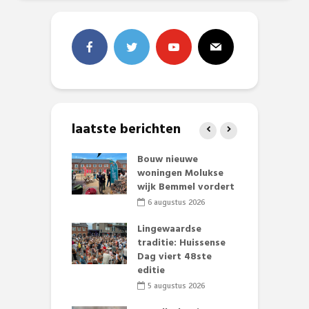
laatste berichten
et Huubke:
Bouw nieuwe
A
ieuwe gezicht
woningen Molukse
L
nze events!
wijk Bemmel vordert
p
S
li 2026
6 augustus 2026
mmertijd op
Lingewaardse
se basisschool:
traditie: Huissense
E
te groenten
Dag viert 48ste
L
st’
editie
F
D
li 2026
5 augustus 2026
s