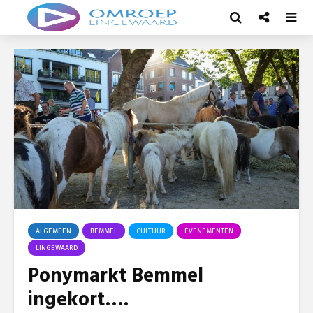
ALGEMEEN
BEMMEL
CULTUUR
EVENEMENTEN
LINGEWAARD
Ponymarkt Bemmel
ingekort….