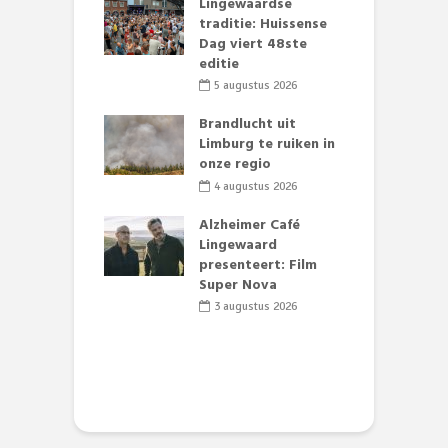
mmertijd op
Lingewaardse
E
se basisschool:
traditie: Huissense
L
te groenten
Dag viert 48ste
F
st’
editie
D
s
li 2026
5 augustus 2026
lijk gif in
Brandlucht uit
nse visvijvers:
Limburg te ruiken in
D
 geen dode
onze regio
L
 of vogels aan’
w
4 augustus 2026
d
li 2026
Alzheimer Café
 stille motor
Lingewaard
e Theaterkerk
presenteert: Film
R
el
Super Nova
t
t
li 2026
3 augustus 2026
D