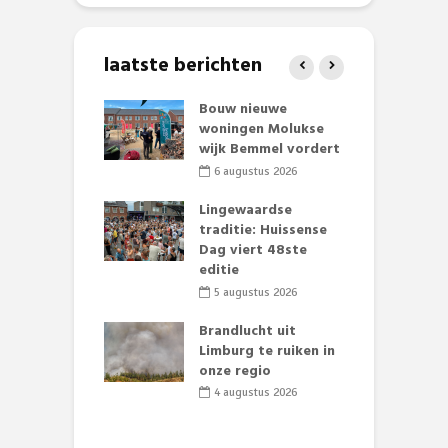
laatste berichten
et Huubke:
Bouw nieuwe
A
ieuwe gezicht
woningen Molukse
L
nze events!
wijk Bemmel vordert
p
S
li 2026
6 augustus 2026
mmertijd op
Lingewaardse
se basisschool:
traditie: Huissense
E
te groenten
Dag viert 48ste
L
st’
editie
F
D
li 2026
5 augustus 2026
s
lijk gif in
Brandlucht uit
nse visvijvers:
Limburg te ruiken in
 geen dode
onze regio
D
 of vogels aan’
L
4 augustus 2026
w
li 2026
d