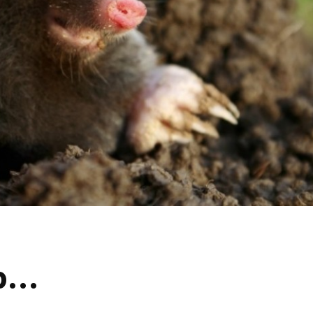
Omgeving Deken
Ontmoe
Doctor Mulderstraat
Het nie
Bemmel wordt
van onz
éénrichtingsverkeer
28 juli 
30 juli 2026
Komkom
Buurt klaar voor
Angerse
noodsituaties:
‘Eerste
gemeente deelt
geoogs
subsidies uit
28 juli 
29 juli 2026
Gevaarli
Stormbaan zorgt
Huissens
voor zomerse pret.
‘Raak g
vissen o
28 juli 2026
27 juli 
p…