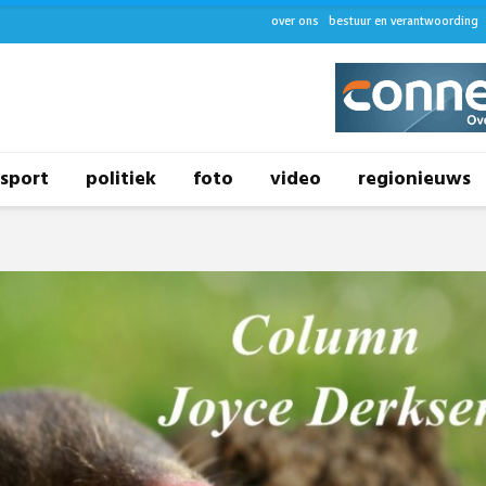
over ons
bestuur en verantwoording
sport
politiek
foto
video
regionieuws