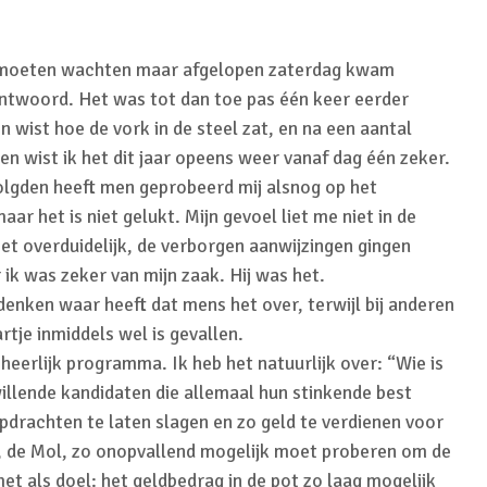
 moeten wachten maar afgelopen zaterdag kwam
antwoord. Het was tot dan toe pas één keer eerder
wist hoe de vork in de steel zat, en na een aantal
en wist ik het dit jaar opeens weer vanaf dag één zeker.
lgden heeft men geprobeerd mij alsnog op het
ar het is niet gelukt. Mijn gevoel liet me niet in de
et overduidelijk, de verborgen aanwijzingen gingen
 ik was zeker van mijn zaak. Hij was het.
enken waar heeft dat mens het over, terwijl bij anderen
tje inmiddels wel is gevallen.
 heerlijk programma. Ik heb het natuurlijk over: “Wie is
illende kandidaten die allemaal hun stinkende best
drachten te laten slagen en zo geld te verdienen voor
n, de Mol, zo onopvallend mogelijk moet proberen om de
t als doel: het geldbedrag in de pot zo laag mogelijk