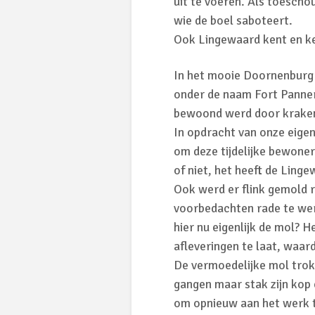
uit te voeren. Als toescho
wie de boel saboteert.
Ook Lingewaard kent en ke
In het mooie Doornenburg 
onder de naam Fort Panner
bewoond werd door kraken
In opdracht van onze eige
om deze tijdelijke bewone
of niet, het heeft de Ling
Ook werd er flink gemold 
voorbedachten rade te we
hier nu eigenlijk de mol?
afleveringen te laat, waar
De vermoedelijke mol trok z
gangen maar stak zijn kop
om opnieuw aan het werk 