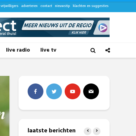
vrijwilligers
adverteren
contact
nieuwstip
klachten en suggesties
live radio
live tv
laatste berichten