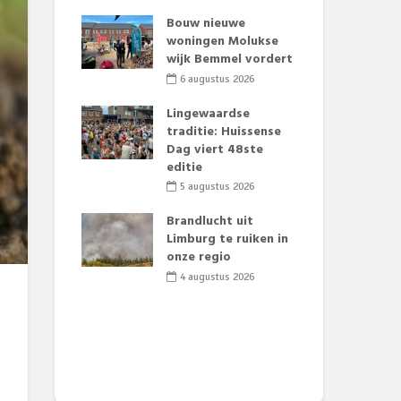
t Huubke:
Bouw nieuwe
Alz
uwe gezicht
woningen Molukse
Li
e events!
wijk Bemmel vordert
pre
Su
2026
6 augustus 2026
3
mertijd op
Lingewaardse
 basisschool:
traditie: Huissense
Eer
 groenten
Dag viert 48ste
Lat
t’
editie
Fes
Do
2026
5 augustus 2026
sw
jk gif in
Brandlucht uit
2
e visvijvers:
Limburg te ruiken in
een dode
onze regio
Dru
f vogels aan’
Lo
4 augustus 2026
we
2026
de 
2