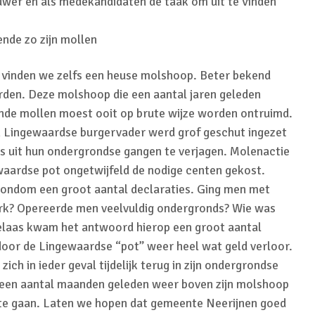
uwer en als medekandidaten de taak om uit te vinden
nde zo zijn mollen
vinden we zelfs een heuse molshoop. Beter bekend
den. Deze molshoop die een aantal jaren geleden
de mollen moest ooit op brute wijze worden ontruimd.
n Lingewaardse burgervader werd grof geschut ingezet
rs uit hun ondergrondse gangen te verjagen. Molenactie
ewaardse pot ongetwijfeld de nodige centen gekost.
rondom een groot aantal declaraties. Ging men met
rk? Opereerde men veelvuldig ondergronds? Wie was
 Helaas kwam het antwoord hierop een groot aantal
door de Lingewaardse “pot” weer heel wat geld verloor.
ich in ieder geval tijdelijk terug in zijn ondergrondse
 een aantal maanden geleden weer boven zijn molshoop
te gaan. Laten we hopen dat gemeente Neerijnen goed