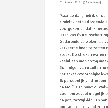
11 maart 2016
5 min leestijd
Maandenlang heb ik er op
eindelijk het verlossende 
voorgekomen dat ik meteen 
jaren van foute inschatting
Gedurende de weken die vo
verkeerde been te zetten ma
steek. De streken waren ni
veelal aan me voorbij maar
Sommigen van u zullen nu d
het spreekwoordelijke kwar
Ik persoonlijk vind het een
de Mol”. Een handvol welw
doen om zoveel mogelijk op
de pot, terwijl één van he
opdrachten te saboteren me