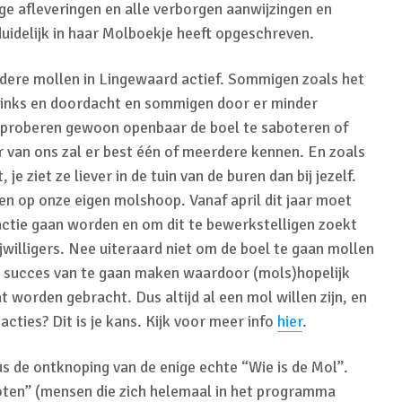
ge afleveringen en alle verborgen aanwijzingen en
duidelijk in haar Molboekje heeft opgeschreven.
andere mollen in Lingewaard actief. Sommigen zoals het
links en doordacht en sommigen door er minder
 proberen gewoon openbaar de boel te saboteren of
r van ons zal er best één of meerdere kennen. En zoals
 je ziet ze liever in de tuin van de buren dan bij jezelf.
n op onze eigen molshoop. Vanaf april dit jaar moet
actie gaan worden en om dit te bewerkstelligen zoekt
ijwilligers. Nee uiteraard niet om de boel te gaan mollen
t succes van te gaan maken waardoor (mols)hopelijk
at worden gebracht. Dus altijd al een mol willen zijn, en
cties? Dit is je kans. Kijk voor meer info
hier
.
s de ontknoping van de enige echte “Wie is de Mol”.
ten” (mensen die zich helemaal in het programma