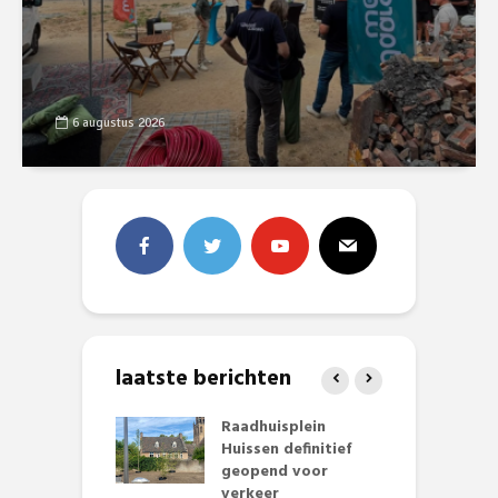
6 augustus 2026
laatste berichten
baan zorgt
Raadhuisplein
B
zomerse pret.
Huissen definitief
L
geopend voor
o
li 2026
verkeer