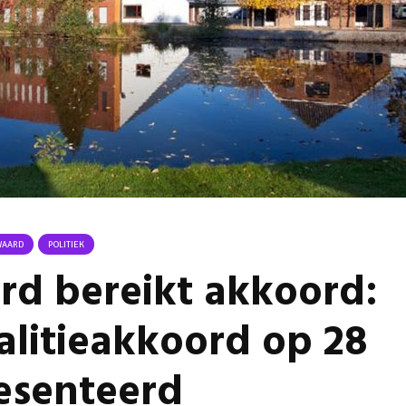
Omgeving Deken
Ontmoe
Doctor Mulderstraat
Het nie
Bemmel wordt
van onz
éénrichtingsverkeer
28 juli 
30 juli 2026
Komkom
Buurt klaar voor
Angerse
noodsituaties:
‘Eerste
gemeente deelt
geoogs
subsidies uit
28 juli 
29 juli 2026
Gevaarli
Stormbaan zorgt
Huissens
WAARD
POLITIEK
voor zomerse pret.
‘Raak g
rd bereikt akkoord:
vissen o
28 juli 2026
27 juli 
alitieakkoord op 28
esenteerd