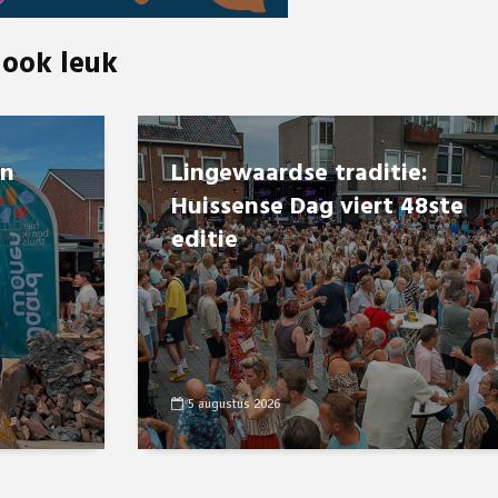
 ook leuk
en
Lingewaardse traditie:
Huissense Dag viert 48ste
editie
5 augustus 2026