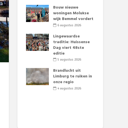
t Huubke:
Bouw nieuwe
Alz
uwe gezicht
woningen Molukse
Li
e events!
wijk Bemmel vordert
pre
Su
2026
6 augustus 2026
3
mertijd op
Lingewaardse
 basisschool:
traditie: Huissense
Eer
 groenten
Dag viert 48ste
Lat
t’
editie
Fes
Do
2026
5 augustus 2026
sw
jk gif in
Brandlucht uit
2
e visvijvers:
Limburg te ruiken in
een dode
onze regio
Dru
f vogels aan’
Lo
4 augustus 2026
we
2026
de 
2