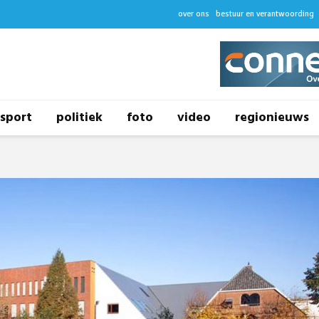
over ons
bestuur en verantwoording
sport
politiek
foto
video
regionieuws