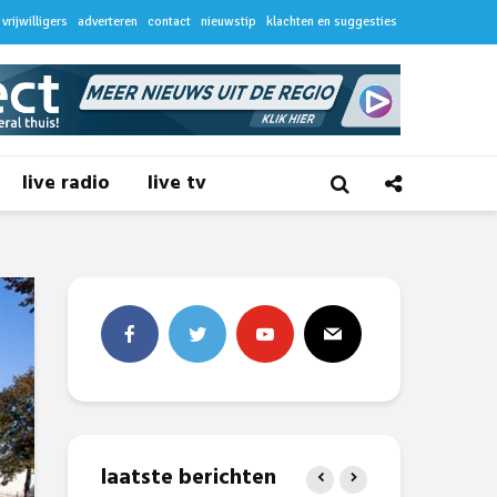
vrijwilligers
adverteren
contact
nieuwstip
klachten en suggesties
live radio
live tv
laatste berichten