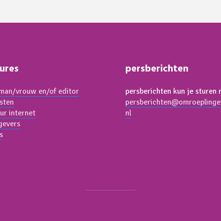
ures
persberichten
an/vrouw en/of editor
persberichten kun je sturen 
isten
persberichten@omroeplinge
ur internet
nl
gevers
s