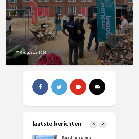
6 augustus 2026
laatste berichten
baan zorgt
Raadhuisplein
B