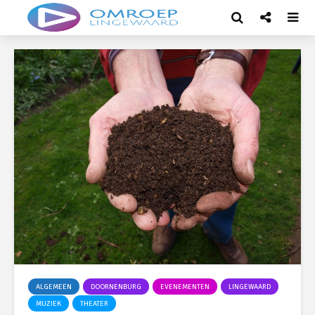
ALGEMEEN
DOORNENBURG
EVENEMENTEN
LINGEWAARD
MUZIEK
THEATER