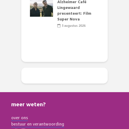
Alzheimer Café
 stille motor
Lingewaard
e Theaterkerk
presenteert: Film
R
el
Super Nova
t
t
li 2026
3 augustus 2026
D
meer weten?
over ons
bestuur en verantwoording