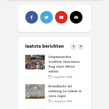
laatste berichten
mmertijd op
Lingewaardse
E
se basisschool:
traditie: Huissense
L
te groenten
Dag viert 48ste
F
st’
editie
D
s
li 2026
5 augustus 2026
lijk gif in
Brandlucht uit
nse visvijvers:
Limburg te ruiken in
D
 geen dode
onze regio
L
 of vogels aan’
w
4 augustus 2026
d
li 2026