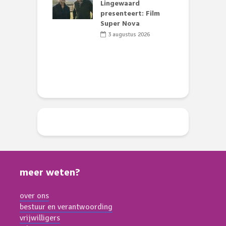
 stille motor
Lingewaard
e Theaterkerk
presenteert: Film
R
el
Super Nova
t
t
li 2026
3 augustus 2026
D
meer weten?
over ons
bestuur en verantwoording
vrijwilligers