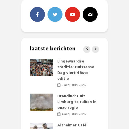
laatste berichten
mmertijd op
Lingewaardse
E
se basisschool:
traditie: Huissense
L
te groenten
Dag viert 48ste
F
st’
editie
D
s
li 2026
5 augustus 2026
lijk gif in
Brandlucht uit
nse visvijvers:
Limburg te ruiken in
D
 geen dode
onze regio
L
 of vogels aan’
w
4 augustus 2026
d
li 2026
Alzheimer Café