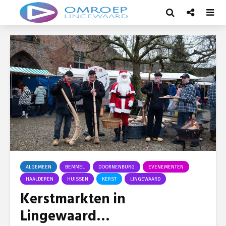
ALGEMEEN
BEMMEL
DOORNENBURG
EVENEMENTEN
HAALDEREN
HUISSEN
KERST
LINGEWAARD
Kerstmarkten in
Lingewaard…