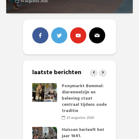
10 augustus 2026
laatste berichten
 project
Ponymarkt Bemmel:
R
en opnieuw
dierenwelzijn en
H
wezen aan
beleving staat
g
mer uit
centraal tijdens oude
v
aarse Angerlo
traditie
li 2026
10 augustus 2026
B
ving Deken
Huissen herleeft het
w
r Mulderstraat
jaar 1641.
w