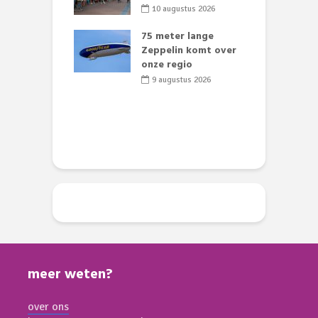
el wordt
10 augustus 2026
chtingsverkeer
75 meter lange
L
li 2026
Zeppelin komt over
t
 klaar voor
onze regio
D
ituaties:
e
9 augustus 2026
nte deelt
ies uit
li 2026
meer weten?
over ons