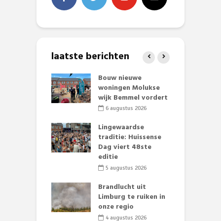
laatste berichten
et Huubke:
Bouw nieuwe
A
ieuwe gezicht
woningen Molukse
L
nze events!
wijk Bemmel vordert
p
S
li 2026
6 augustus 2026
mmertijd op
Lingewaardse
se basisschool:
traditie: Huissense
E
te groenten
Dag viert 48ste
L
st’
editie
F
D
li 2026
5 augustus 2026
s
lijk gif in
Brandlucht uit
nse visvijvers:
Limburg te ruiken in
 geen dode
onze regio
D
 of vogels aan’
L
4 augustus 2026