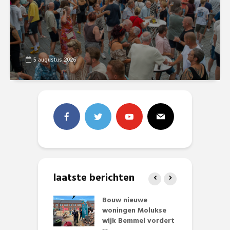
5 augustus 2026
laatste berichten
et Huubke:
Bouw nieuwe
A
ieuwe gezicht
woningen Molukse
L
nze events!
wijk Bemmel vordert
p