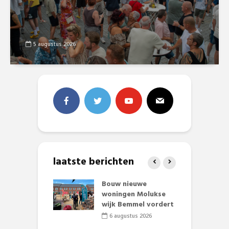
5 augustus 2026
laatste berichten
et Huubke:
Bouw nieuwe
A
ieuwe gezicht
woningen Molukse
L
nze events!
wijk Bemmel vordert
p
S
li 2026
6 augustus 2026